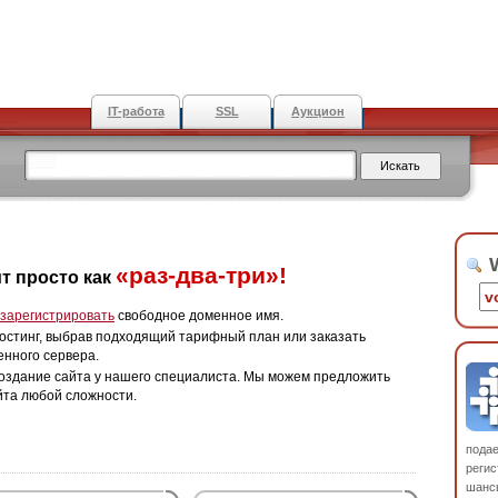
IT-работа
SSL
Аукцион
W
«раз-два-три»!
т просто как
зарегистрировать
свободное доменное имя.
остинг, выбрав подходящий тарифный план или заказать
енного сервера.
оздание сайта у нашего специалиста. Мы можем предложить
йта любой сложности.
пода
регис
шанс