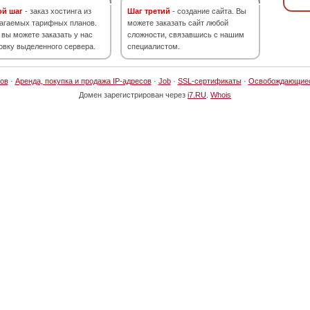
ой шаг
- заказ хостинга из
Шаг третий
- создание сайта. Вы
агаемых тарифных планов.
можете заказать сайт любой
 вы можете заказать у нас
сложности, связавшись с нашим
овку выделенного сервера.
специалистом.
ов
·
Аренда, покупка и продажа IP-адресов
·
Job
·
SSL-сертификаты
·
Освобождающие
Домен зарегистрирован через
i7.RU
.
Whois