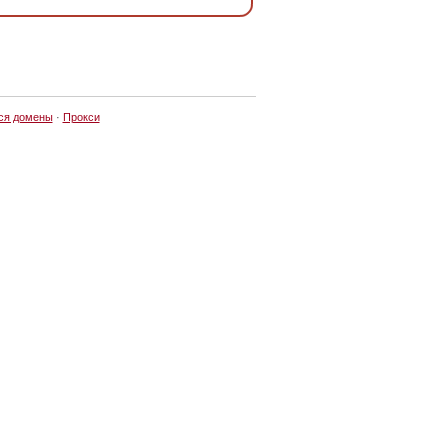
ся домены
·
Прокси