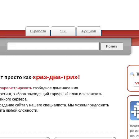
IT-работа
SSL
Аукцион
W
«раз-два-три»!
т просто как
зарегистрировать
свободное доменное имя.
остинг, выбрав подходящий тарифный план или заказать
енного сервера.
оздание сайта у нашего специалиста. Мы можем предложить
йта любой сложности.
пода
регис
шанс