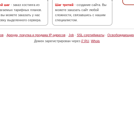
ой шаг
- заказ хостинга из
Шаг третий
- создание сайта. Вы
агаемых тарифных планов.
можете заказать сайт любой
 вы можете заказать у нас
сложности, связавшись с нашим
овку выделенного сервера.
специалистом.
ов
·
Аренда, покупка и продажа IP-адресов
·
Job
·
SSL-сертификаты
·
Освобождающие
Домен зарегистрирован через
i7.RU
.
Whois