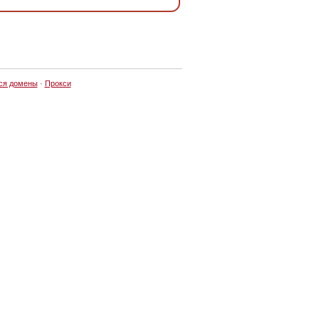
ся домены
·
Прокси